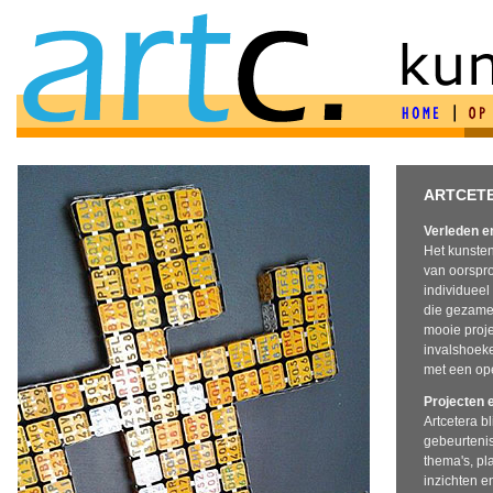
ARTCETE
Verleden e
Het kunsten
van oorspro
individueel
die gezamen
mooie proje
invalshoeken
met een ope
Projecten 
Artcetera b
gebeurtenis
thema's, pl
inzichten e