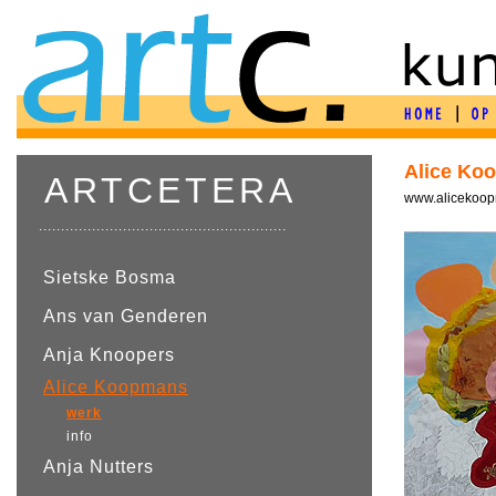
Alice Ko
ARTCETERA
www.alicekoo
........................................................
Sietske Bosma
Ans van Genderen
Anja Knoopers
Alice Koopmans
werk
info
Anja Nutters