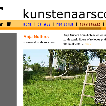
Anja Nutters bouwt objecten en i
Anja Nutters
A
zoals wasknijpers of rolletjes p
www.worldwideanja.com
denkpatronen ...
meer..