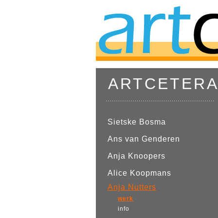
ARTCETER
........................................................
Sietske Bosma
Ans van Genderen
Anja Knoopers
Alice Koopmans
Anja Nutters
werk
info