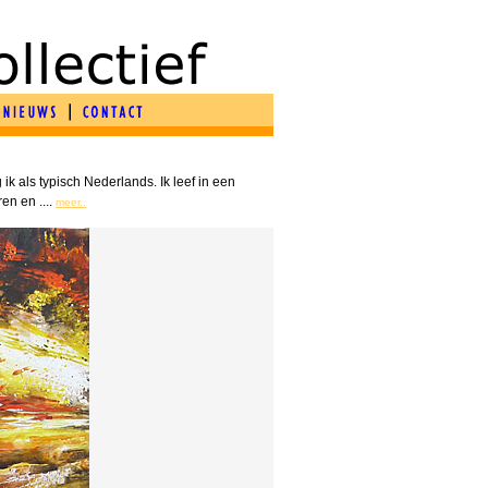
ik als typisch Nederlands. Ik leef in een
ren en ....
meer..