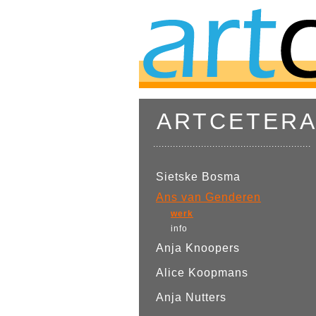
ARTCETER
........................................................
Sietske Bosma
Ans van Genderen
werk
info
Anja Knoopers
Alice Koopmans
Anja Nutters